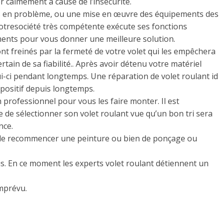
er calmement à cause de l’insécurité.
ls en problème, ou une mise en œuvre des équipements des
otresociété très compétente exécute ses fonctions
ents pour vous donner une meilleure solution.
nt freinés par la fermeté de votre volet qui les empêchera
ertain de sa fiabilité.. Après avoir détenu votre matériel
lui-ci pendant longtemps. Une réparation de volet roulant id
spositif depuis longtemps.
 professionnel pour vous les faire monter. Il est
 de sélectionner son volet roulant vue qu’un bon tri sera
nce.
êt de recommencer une peinture ou bien de ponçage ou
s. En ce moment les experts volet roulant détiennent un
imprévu.