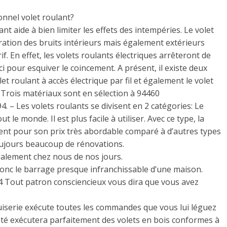
onnel volet roulant?
nt aide à bien limiter les effets des intempéries. Le volet
ration des bruits intérieurs mais également extérieurs
f. En effet, les volets roulants électriques arrêteront de
i pour esquiver le coincement. A présent, il existe deux
et roulant à accès électrique par fil et également le volet
 Trois matériaux sont en sélection à 94460
4. – Les volets roulants se divisent en 2 catégories: Le
 le monde. Il est plus facile à utiliser. Avec ce type, la
ent pour son prix très abordable comparé à d’autres types
toujours beaucoup de rénovations.
galement chez nous de nos jours.
 donc le barrage presque infranchissable d’une maison.
4 Tout patron consciencieux vous dira que vous avez
iserie exécute toutes les commandes que vous lui léguez
nté exécutera parfaitement des volets en bois conformes à