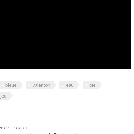
bleue
valenton
eau
oie
jeu
volet roulant.