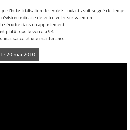
 que l’industrialisation des volets roulants soit soigné de temps
la révision ordinaire de votre volet sur Valenton
s la sécurité dans un appartement.
ant plutôt que le verre à 94.
econnaissance et une maintenance.
- le 20 mai 2010